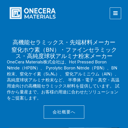
内
容
を
ス
キ
ッ
プ
高機能セラミックス・先端材料メーカー
窒化ホウ素（BN）・ファインセラミック
ス・高純度球状アルミナ粉末メーカー
OneCera Materials株式会社は、Hot Pressed Boron
Nitride（HPBN）、 Pyrolytic Boron Nitride（PBN）、BN
粉末、窒化ケイ素（Si₃N₄）、 窒化アルミニウム（AlN）、
高純度球状アルミナ粉末など、 半導体・電子・真空・高温
用途向けの高機能セラミックス材料を提供しています。 試
作から量産まで、お客様の用途に合わせたソリューション
をご提案します。
会社概要へ