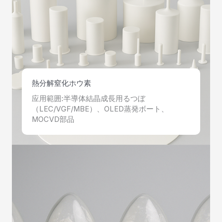
熱分解窒化ホウ素
应用範囲:半導体結晶成長用るつぼ
（LEC/VGF/MBE）、OLED蒸発ボート、
MOCVD部品