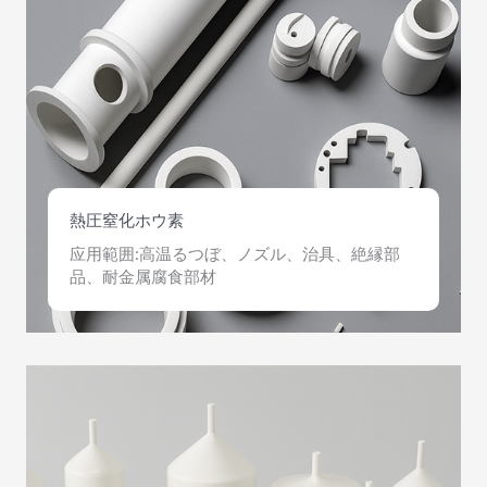
熱圧窒化ホウ素
应用範囲:高温るつぼ、ノズル、治具、絶縁部
品、耐金属腐食部材