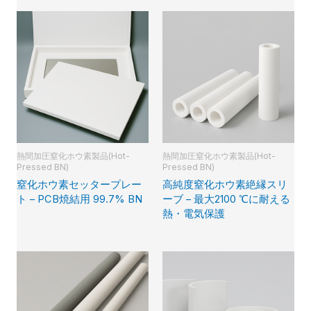
熱間加圧窒化ホウ素製品(Hot-
熱間加圧窒化ホウ素製品(Hot-
Pressed BN)
Pressed BN)
窒化ホウ素セッタープレー
高純度窒化ホウ素絶縁スリ
ト – PCB焼結用 99.7% BN
ーブ – 最大2100 ℃に耐える
熱・電気保護