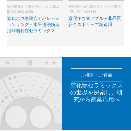
複合窒化ホウ素セラミックス製品
複合窒化ホウ素セラミックス製品
(BN Composite)
(BN Composite)
窒化ホウ素複合セパレーシ
窒化ホウ素ノズル – 非晶質
ョンリング – 水平連続鋳造
合金ストリップ鋳造用
用非濡れ性セラミックス
ご相談・ご連絡
窒化物セラミックス
の世界を探索し、研
究から産業応用へ