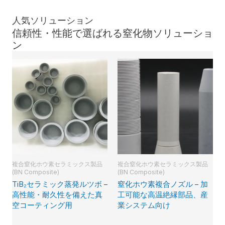
人気ソリューション
信頼性・性能で選ばれる窒化物ソリューショ
ン
複合窒化ホウ素セラミックス製品
複合窒化ホウ素セラミックス製品
(BN Composite)
(BN Composite)
TiB₂セラミック蒸発ルツボ –
窒化ホウ素複合ノズル – 加
高性能・耐久性を備えた真
工可能な高温絶縁部品、産
空コーティング用
業システム向け