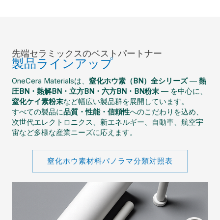
先端セラミックスのベストパートナー
製品ラインアップ
OneCera Materialsは、
窒化ホウ素（BN）全シリーズ
―
熱
圧BN・熱解BN・立方BN・六方BN・BN粉末
― を中心に、
窒化ケイ素粉末
など幅広い製品群を展開しています。
すべての製品に
品質・性能・信頼性
へのこだわりを込め、
次世代エレクトロニクス、新エネルギー、自動車、航空宇
宙など多様な産業ニーズに応えます。
窒化ホウ素材料パノラマ分類対照表