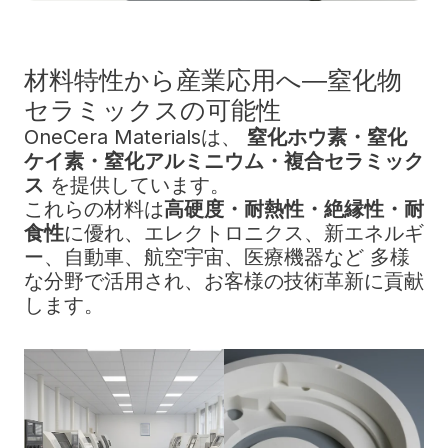
材料特性から産業応用へ―窒化物
セラミックスの可能性
OneCera Materialsは、
窒化ホウ素・窒化
ケイ素・窒化アルミニウム・複合セラミック
ス
を提供しています。
これらの材料は
高硬度・耐熱性・絶縁性・耐
食性
に優れ、エレクトロニクス、新エネルギ
ー、自動車、航空宇宙、医療機器など 多様
な分野で活用され、お客様の技術革新に貢献
します。