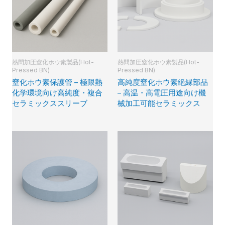
熱間加圧窒化ホウ素製品(Hot-
熱間加圧窒化ホウ素製品(Hot-
Pressed BN)
Pressed BN)
窒化ホウ素保護管 – 極限熱
高純度窒化ホウ素絶縁部品
化学環境向け高純度・複合
– 高温・高電圧用途向け機
セラミックススリーブ
械加工可能セラミックス