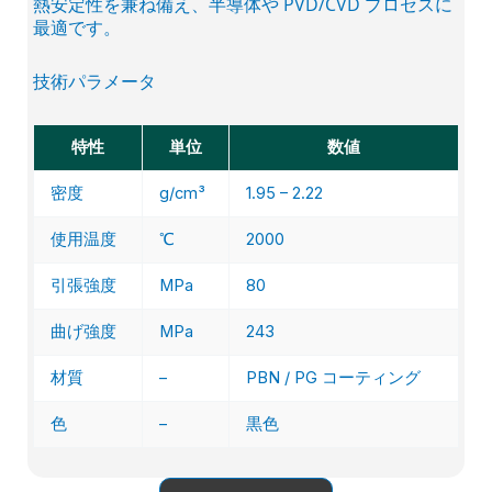
熱安定性を兼ね備え、半導体や PVD/CVD プロセスに
最適です。
技術パラメータ
特性
単位
数値
密度
g/cm³
1.95 – 2.22
使用温度
℃
2000
引張強度
MPa
80
曲げ強度
MPa
243
材質
–
PBN / PG コーティング
色
–
黒色