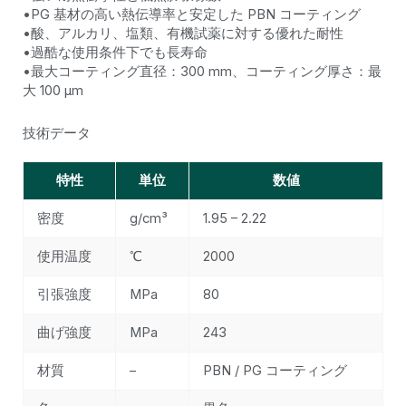
•PG 基材の高い熱伝導率と安定した PBN コーティング
•酸、アルカリ、塩類、有機試薬に対する優れた耐性
•過酷な使用条件下でも長寿命
•最大コーティング直径：300 mm、コーティング厚さ：最
大 100 μm
技術データ
特性
単位
数値
密度
g/cm³
1.95 – 2.22
使用温度
℃
2000
引張強度
MPa
80
曲げ強度
MPa
243
材質
–
PBN / PG コーティング