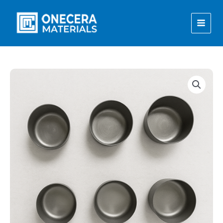
内
容
を
ス
キ
ッ
プ