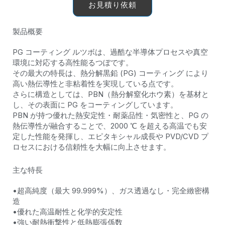
お見積り依頼
製品概要
PG コーティング ルツボは、過酷な半導体プロセスや真空
環境に対応する高性能るつぼです。
その最大の特長は、熱分解黒鉛 (PG) コーティング により
高い熱伝導性と非粘着性を実現している点です。
さらに構造としては、PBN（熱分解窒化ホウ素）を基材と
し、その表面に PG をコーティングしています。
PBN が持つ優れた熱安定性・耐薬品性・気密性と、PG の
熱伝導性が融合することで、2000 ℃ を超える高温でも安
定した性能を発揮し、エピタキシャル成長や PVD/CVD プ
ロセスにおける信頼性を大幅に向上させます。
主な特長
•超高純度（最大 99.999%）、ガス透過なし・完全緻密構
造
•優れた高温耐性と化学的安定性
•強い耐熱衝撃性と低熱膨張係数