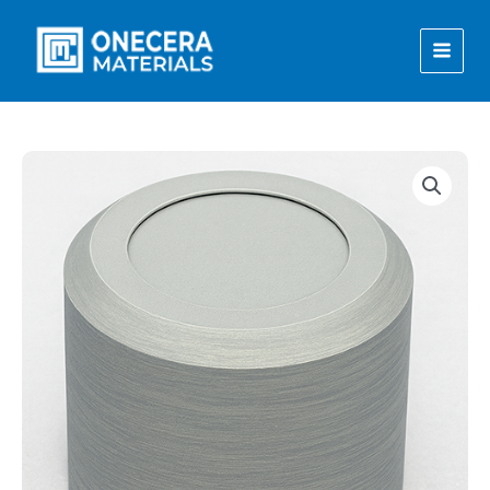
内
容
を
ス
キ
ッ
プ