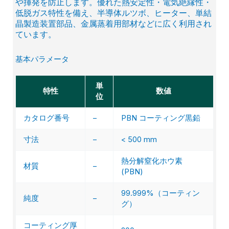
や揮発を防止します。優れた熱安定性・電気絶縁性・
低脱ガス特性を備え、半導体ルツボ、ヒーター、単結
晶製造装置部品、金属蒸着用部材などに広く利用され
ています。
基本パラメータ
単
特性
数値
位
カタログ番号
–
PBN コーティング黒鉛
寸法
–
< 500 mm
熱分解窒化ホウ素
材質
–
(PBN)
99.999%（コーティン
純度
–
グ）
コーティング厚