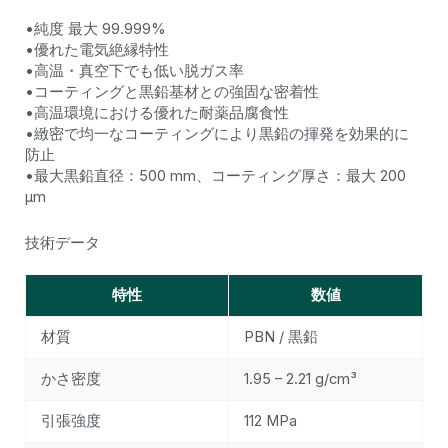
•純度 最大 99.999%
•優れた電気絶縁特性
•高温・真空下でも低い脱ガス率
•コーティングと黒鉛基材との強固な密着性
•高温環境における優れた耐薬品腐食性
•緻密で均一なコーティングにより黒鉛の揮発を効果的に
防止
•最大黒鉛直径：500 mm、コーティング厚さ：最大 200
μm
技術データ
特性
数値
材質
PBN / 黒鉛
かさ密度
1.95 – 2.21 g/cm³
引張強度
112 MPa