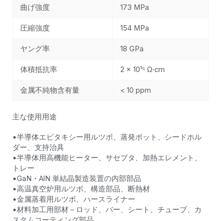
曲げ強度
173 MPa
圧縮強度
154 MPa
ヤング率
18 GPa
体積抵抗率
2 × 10¹⁵ Ω·cm
金属不純物含有量
< 10 ppm
主な使用用途
•半導体エピタキシー用ルツボ、蒸発ポット、シードホル
ダー、支持治具
•半導体用高機能ヒーター、サセプタ、加熱エレメント、
トレー
•GaN・AlN 単結晶製造装置の内部部品
•高温真空炉用ルツボ、構造部品、断熱材
•金属蒸着用ルツボ、ハースライナー
•材料加工用部材 – ロッド、バー、シート、チューブ、カ
スタムコーティング部品