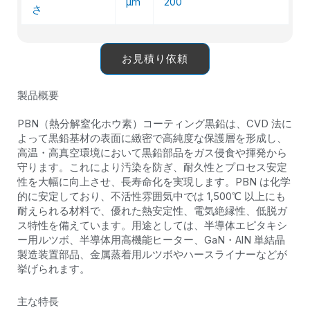
μm
200
さ
お見積り依頼
製品概要
PBN（熱分解窒化ホウ素）コーティング黒鉛は、CVD 法に
よって黒鉛基材の表面に緻密で高純度な保護層を形成し、
高温・高真空環境において黒鉛部品をガス侵食や揮発から
守ります。これにより汚染を防ぎ、耐久性とプロセス安定
性を大幅に向上させ、長寿命化を実現します。PBN は化学
的に安定しており、不活性雰囲気中では 1,500℃ 以上にも
耐えられる材料で、優れた熱安定性、電気絶縁性、低脱ガ
ス特性を備えています。用途としては、半導体エピタキシ
ー用ルツボ、半導体用高機能ヒーター、GaN・AlN 単結晶
製造装置部品、金属蒸着用ルツボやハースライナーなどが
挙げられます。
主な特長